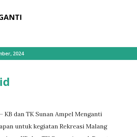
Langsung ke konten utama
GANTI
mber, 2024
id
 – KB dan TK Sunan Ampel Menganti
apan untuk kegiatan Rekreasi Malang