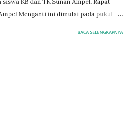
uh siswa KB dan TK Sunan Ampel. Rapat
Ampel Menganti ini dimulai pada pukul
bu Isnaniah, S. Pd. , Kepala Sekolah KB
BACA SELENGKAPNYA
ihadiri oleh para wali murid. Rapat ini
ara rinci segala persiapan terkait
i yang direncanakan akan dilaksanakan
lama rapat, para peserta membahas
i jadwal perjalanan, tujuan wisata yang
transportasi, konsumsi, serta pengaturan
k-anak selama perjalanan. Ibu Isnaniah,
ya koordinasi antara pihak sekolah dan
kegiatan ini berjalan lancar dan