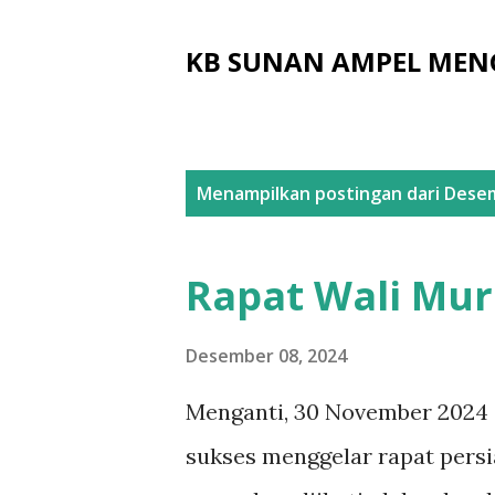
KB SUNAN AMPEL MEN
P
Menampilkan postingan dari Dese
o
s
Rapat Wali Mur
t
i
Desember 08, 2024
n
Menganti, 30 November 2024
g
sukses menggelar rapat persi
a